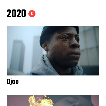
2020
6
Djao