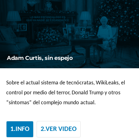
Saltar
al
contenido
Adam Curtis, sin espejo
Sobre el actual sistema de tecnócratas, WikiLeaks, el
control por medio del terror, Donald Trump y otros
“síntomas” del complejo mundo actual.
1.INFO
2.VER VIDEO