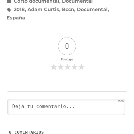
Publicado
Corto documental
,
Documental
en
Etiquetas:
2018
,
Adam Curtis
,
Bccn
,
Documental
,
España
0
Puntaje
1500
0
COMENTARIOS