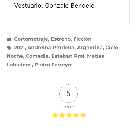
Vestuario: Gonzalo Bendele
Publicado
Cortometraje
,
Estreno
,
Ficción
en
Etiquetas:
2021
,
Andreina Petriella
,
Argentina
,
Ciclo
Noche
,
Comedia
,
Esteban Prol
,
Matías
Labadens
,
Pedro Ferreyra
5
Puntaje