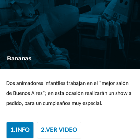
Saltar
al
contenido
Bananas
Dos animadores infantiles trabajan en el “mejor salón
de Buenos Aires”; en esta ocasión realizarán un show a
pedido, para un cumpleaños muy especial.
1.INFO
2.VER VIDEO