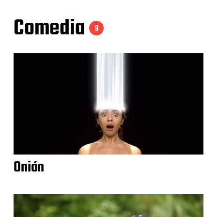
Comedia
9
Onión