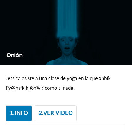
Saltar
al
contenido
Onión
Jessica asiste a una clase de yoga en la que xhbfk
Py@hsfkjh )8h%’? como si nada.
1.INFO
2.VER VIDEO