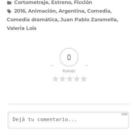
Publicado
Cortometraje
,
Estreno
,
Ficción
en
Etiquetas:
2016
,
Animación
,
Argentina
,
Comedia
,
Comedia dramática
,
Juan Pablo Zaramella
,
Valeria Lois
0
Puntaje
1500