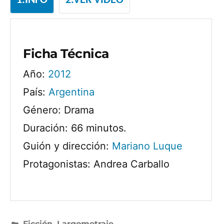
1.INFO
2.VER VIDEO
Ficha Técnica
Año:
2012
País:
Argentina
Género: Drama
Duración: 66 minutos.
Guión y dirección:
Mariano Luque
Protagonistas: Andrea Carballo
Publicado
Ficción
,
Largometraje