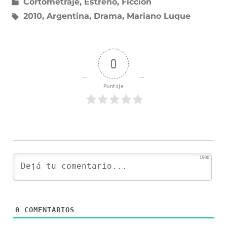
Publicado
Cortometraje
,
Estreno
,
Ficción
en
Etiquetas:
2010
,
Argentina
,
Drama
,
Mariano Luque
0
Puntaje
1500
0
COMENTARIOS